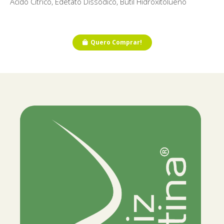
Ácido Cítrico, Edetato Dissódico, Butil Hidroxitolueno
Quero Comprar!